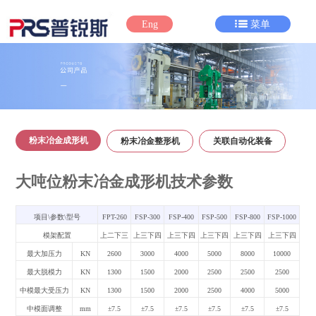
Eng
菜单
粉末冶金成形机
粉末冶金整形机
关联自动化装备
大吨位粉末冶金成形机技术参数
项目\参数\型号
FPT-260
FSP-300
FSP-400
FSP-500
FSP-800
FSP-1000
模架配置
上二下三
上三下四
上三下四
上三下四
上三下四
上三下四
最大加压力
KN
2600
3000
4000
5000
8000
10000
最大脱模力
KN
1300
1500
2000
2500
2500
2500
中模最大受压力
KN
1300
1500
2000
2500
4000
5000
中模面调整
mm
±7.5
±7.5
±7.5
±7.5
±7.5
±7.5