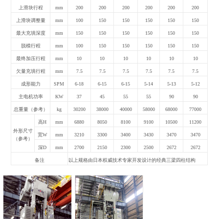
上滑块行程
mm
200
200
200
200
200
200
上滑块调整量
mm
100
150
150
150
150
150
最大充填深度
mm
150
150
150
150
150
150
脱模行程
mm
100
150
150
150
150
150
最终加压行程
mm
10
10
10
10
10
10
欠量充填行程
mm
7.5
7.5
7.5
7.5
7.5
7.5
成形能力
SPM
6-18
6-15
6-15
5-14
5-13
5-12
主电机功率
KW
37
45
55
55
90
90
总重量（参考）
kg
30200
38000
40000
58000
68000
77000
高H
mm
6880
8050
8100
9100
10500
11200
外形尺寸
宽W
mm
3210
3300
3400
3430
3470
3470
（参考）
深D
mm
2700
2150
2300
2500
2672
2672
备注
以上规格由日本权威技术专家开发设计的经典三梁四柱结构